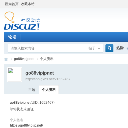
设为首页
收藏本站
论坛
热搜:
帖子
搜
go88vipjpnet
个人资料
go88vipjpnet
http://app.gxbs.net/?1652467
索
百
›
›
主题
个人资料
go88vipjpnet
(UID: 1652467)
邮箱状态
未验证
个人签名
https://go88vip.jp.net/