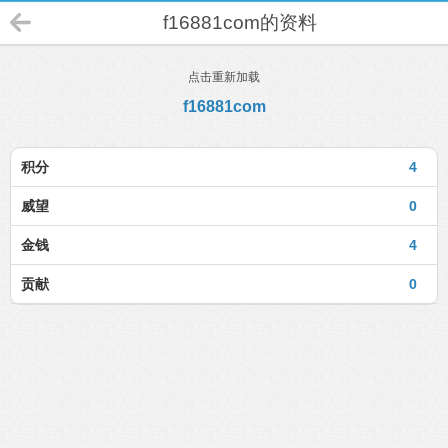
f16881com的资料
点击重新加载
f16881com
积分
4
威望
0
金钱
4
贡献
0