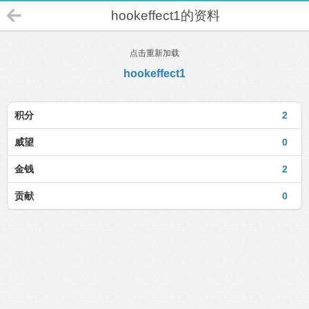
hookeffect1的资料
点击重新加载
hookeffect1
积分
2
威望
0
金钱
2
贡献
0