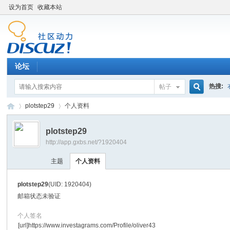
设为首页
收藏本站
论坛
热搜:
帖子
搜
plotstep29
个人资料
plotstep29
http://app.gxbs.net/?1920404
索
百
›
›
主题
个人资料
plotstep29
(UID: 1920404)
邮箱状态
未验证
个人签名
[url]https://www.investagrams.com/Profile/oliver43