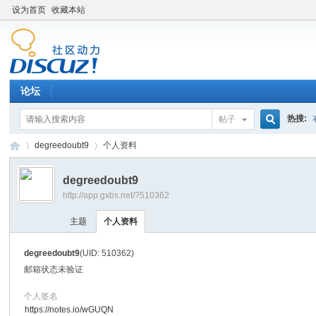
设为首页
收藏本站
论坛
热搜:
帖子
搜
degreedoubt9
个人资料
degreedoubt9
http://app.gxbs.net/?510362
索
百
›
›
主题
个人资料
degreedoubt9
(UID: 510362)
邮箱状态
未验证
个人签名
https://notes.io/wGUQN