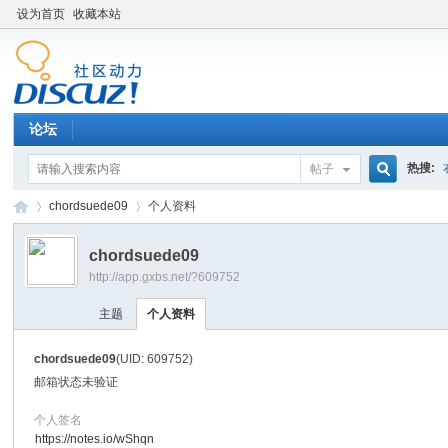
设为首页
收藏本站
论坛
热搜:
帖子
搜
chordsuede09
个人资料
chordsuede09
http://app.gxbs.net/?609752
索
百
›
›
主题
个人资料
chordsuede09
(UID: 609752)
邮箱状态
未验证
个人签名
https://notes.io/wShqn