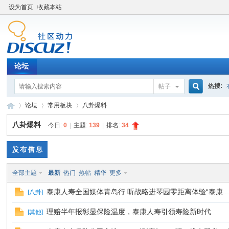
设为首页
收藏本站
论坛
热搜:
帖子
搜
论坛
常用板块
八卦爆料
八卦爆料
今日:
0
|
主题:
139
|
排名:
34
索
百
»
›
›
全部主题
最新
热门
热帖
精华
更多
泰康人寿全国媒体青岛行 听战略进琴园零距离体验“泰康..
[
八卦
]
理赔半年报彰显保险温度，泰康人寿引领寿险新时代
[
其他
]