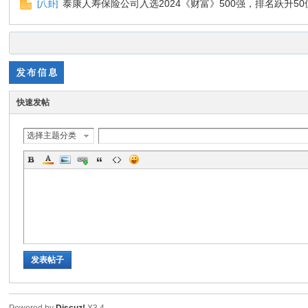
泰康人寿保险公司入选2024《财富》500强，排名跃升50位
[
八卦
]
色|
快速发帖
选择主题分类
右
发表帖子
江