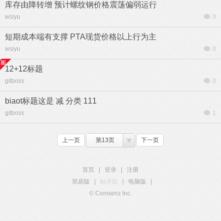
库存由降转增 预计螺纹钢价格震荡偏弱运行
wsiyu
0
短期成本端有支撑 PTA现货价格以上行为主
wsiyu
0
12+12标题
gitboss
0
biaot标题这是 减 分类 111
gitboss
1
上一页
第13页
下一页
首页
|
登录
|
注册
简易版
|
触屏版
|
电脑版
|
© Comsenz Inc.