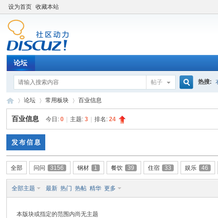
设为首页
收藏本站
论坛
热搜:
帖子
搜
论坛
常用板块
百业信息
百业信息
今日:
0
|
主题:
3
|
排名:
24
索
百
»
›
›
全部
问问
3156
钢材
1
餐饮
39
住宿
33
娱乐
46
全部主题
最新
热门
热帖
精华
更多
本版块或指定的范围内尚无主题