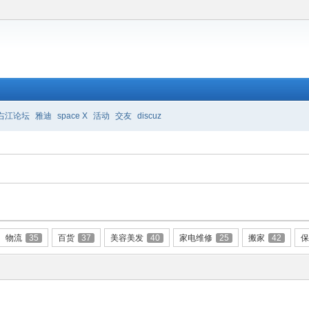
右江论坛
雅迪
space X
活动
交友
discuz
物流
35
百货
37
美容美发
40
家电维修
25
搬家
42