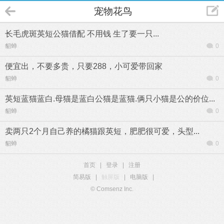
宠物花鸟
长毛虎斑英短公猫借配 不用钱 生了要一只...
貂蝉
0
便宜出，不要多贵，只要288，小可爱带回家
貂蝉
0
英短蓝猫蓝白.母猫是蓝白公猫是蓝猫.俩只小猫是公的价位...
貂蝉
0
卖两只2个月自己养的橘猫跟英短，肥肥很可爱，头型...
貂蝉
0
首页
|
登录
|
注册
简易版
|
触屏版
|
电脑版
|
© Comsenz Inc.