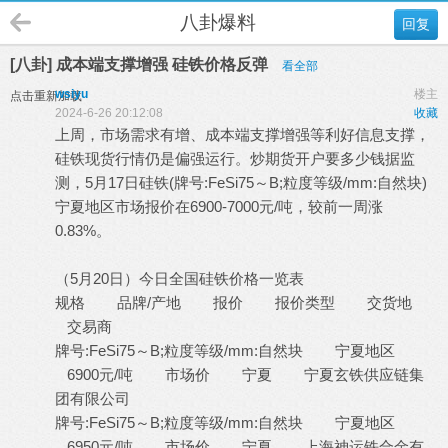
八卦爆料
回复
[八卦] 成本端支撑增强 硅铁价格反弹
看全部
wsiyu
楼主
点击重新加载
2024-6-26 20:12:08
收藏
上周，市场需求有增、成本端支撑增强等利好信息支撑，
硅铁现货行情仍是偏强运行。
炒期货开户要多少钱
据监
测，5月17日硅铁(牌号:FeSi75～B;粒度等级/mm:自然块)
宁夏地区市场报价在6900-7000元/吨，较前一周涨
0.83%。
（5月20日）今日全国硅铁价格一览表
规格 品牌/产地 报价 报价类型 交货地
交易商
牌号:FeSi75～B;粒度等级/mm:自然块 宁夏地区
6900元/吨 市场价 宁夏 宁夏玄铁供应链集
团有限公司
牌号:FeSi75～B;粒度等级/mm:自然块 宁夏地区
6950元/吨 市场价 宁夏 上海神运铁合金有