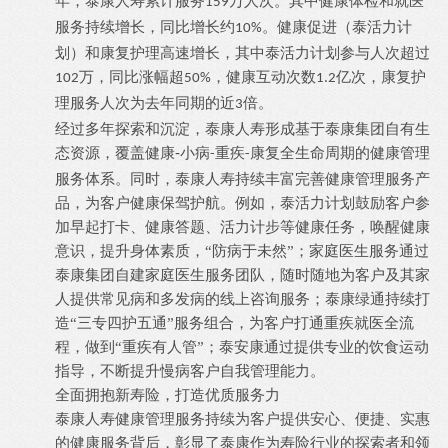
年，泰康人寿累计服务
万人次。其中健康体检和就医
159
服务持续增长，同比增长约
。健康促进（泰活力计
10%
划）和康复护理高速增长，其中泰活力计划参与人次超过
万，同比涨幅超
，健康互动次数
亿次，康复护
102
50%
1.2
理服务人次为去年同期的近
倍。
3
经过多年探索和沉淀，泰康人寿形成基于泰康集团自有生
-
态资源，覆盖健康
小病
重疾
康复全生命周期的健康管理
-
-
服务体系。同时，泰康人寿持续丰富完善健康管理服务产
品，为客户健康保驾护航。例如，泰活力计划鼓励客户参
加早起打卡、健康答题、活力计步等健康任务，唤醒健康
意识，提升身体素质，“防病于未然”；家庭医生服务通过
泰康集团自建家庭医生服务团队，随时随地为客户及其家
人提供常见病和多发病的线上咨询服务；泰康绿通持续打
造“三专四护五通”服务组合，为客户打通重疾就医全流
程，做到“重疾有人管”；泰安康通过提供专业的饮食运动
指导，不断提升慢病客户自我管理能力。
全面拥抱新寿险，打造优质服务力
泰康人寿健康管理服务持续为客户提供安心、便捷、实惠
的健康服务背后，彰显了泰康作为寿险行业的探索者和领