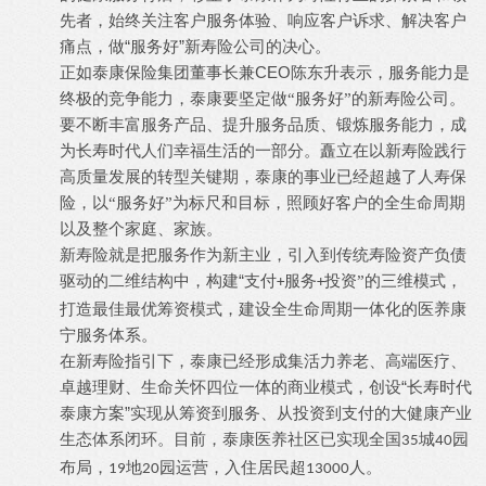
先者，始终关注客户服务体验、响应客户诉求、解决客户
“服务好”新寿险公司的决心。
痛点，做
CEO
正如泰康保险集团董事长兼
陈东升表示，服务能力是
终极的竞争能力，泰康要坚定做“服务好”的新寿险公司。
要不断丰富服务产品、提升服务品质、锻炼服务能力，成
为长寿时代人们幸福生活的一部分。矗立在以新寿险践行
高质量发展的转型关键期，泰康的事业已经超越了人寿保
险，以“服务好”为标尺和目标，照顾好客户的全生命周期
以及整个家庭、家族。
新寿险就是把服务作为新主业，引入到传统寿险资产负债
“支付
驱动的二维结构中，构建
服务
投资”的三维模式，
+
+
打造最佳最优筹资模式，建设全生命周期一体化的医养康
宁服务体系。
在新寿险指引下，泰康已经形成集活力养老、高端医疗、
“长寿时代
卓越理财、生命关怀四位一体的商业模式，创设
泰康方案”实现从筹资到服务、从投资到支付的大健康产业
生态体系闭环。目前，泰康医养社区已实现全国
城
园
35
40
布局，
地
园运营，入住居民超
人。
19
20
13000