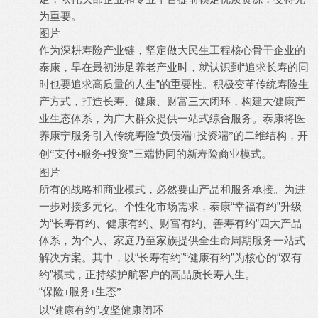
为重要。
图片
作为深耕寿险产业链，坚定做大民生工程核心骨干企业的
“追求长寿的同
泰康，早在最初涉足养老产业时，就认识到
时也要追求高质量的人生”的重要性。积极变革传统寿险生
产方式，打造长寿、健康、财富三大闭环，构建大健康产
业生态体系，为广大群众提供一站式综合服务。泰康将医
养康宁服务引入传统寿险“负债端
投资端”的二维结构，开
+
创“支付
服务
投资”三端协同的新寿险商业模式。
+
+
图片
所有的战略和商业模式，必然要由产品和服务承接。为进
“幸福有约”升级
一步对接多元化、个性化市场需求，泰康
为“长寿有约、健康有约、财富有约、善寿有约”四大产品
体系，为个人、家庭乃至家族提供全生命周期服务一站式
解决方案。其中，以“长寿有约”“健康有约”为核心的“双有
约”模式，正持续护航客户的高品质长寿人生。
“保险
服务
生态”
+
+
“健康有约”攻坚健康闭环
以