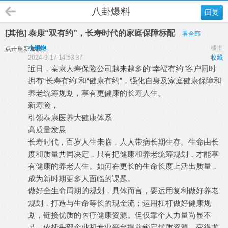
八卦爆料
回复
[其他] 泰康“双有约”，长寿时代的家庭保障标配
看全部
小钢炮
楼主
点击重新加载
2024-9-17 14:53:37
收藏
近日，
泰康人寿保险公司
“幸福有约”客户同时
越来越多的
拥有“长寿有约”和“健康有约”，强化自身及家庭健康保障和
养老统筹规划，享有更健康的长寿人生。
新寿险，
引领泰康医养大健康体系
高质量发展
长寿时代，百岁人生来临，人人带病长期生存。生命由长
度和质量共同决定，只有把健康和养老统筹规划，才能享
有健康的养老人生。如何在更长的生命长度上活出质量，
成为新时期更多人面临的课题。
做好全生命周期的规划，具体而言，要运用复利做好养老
规划，打造与生命等长的现金流；运用杠杆做好健康规
划，链接优质的医疗健康资源。但仅靠个人力量尚显不
足，依托头部企业和专业平台提前锁定优质资源，变得尤