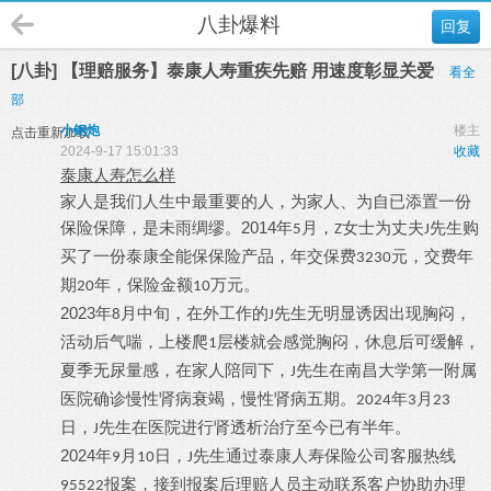
八卦爆料
回复
[八卦] 【理赔服务】泰康人寿重疾先赔 用速度彰显关爱
看全
部
小钢炮
楼主
点击重新加载
2024-9-17 15:01:33
收藏
泰康人寿怎么样
家人是我们人生中最重要的人，为家人、为自已添置一份
2014
保险保障，是未雨绸缪。
年
月，
女士为丈夫
先生购
5
Z
J
买了一份泰康全能保保险产品，年交保费
元，交费年
3230
期
年，保险金额
万元。
20
10
2023
年
月中旬，在外工作的
先生无明显诱因出现胸闷，
8
J
活动后气喘，上楼爬
层楼就会感觉胸闷，休息后可缓解，
1
夏季无尿量感，在家人陪同下，
先生在南昌大学第一附属
J
医院确诊慢性肾病衰竭，慢性肾病五期。
年
月
2024
3
23
日，
先生在医院进行肾透析治疗至今已有半年。
J
2024
年
月
日，
先生通过泰康人寿保险公司客服热线
9
10
J
报案，接到报案后理赔人员主动联系客户协助办理
95522