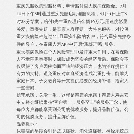
重疾先赔收集理赔材料，申请赔付重大疾病保险金。
月
9
日下午
时通过重疾先赔启动理赔流程，
月
日上午
10
5
9
11
9
时
分结案，赔付
先生重疾理赔金额
万元
用速度彰显
38
J
10
,
关爱。重疾先赔，是泰康人寿理赔一大特色服务，对投保
重大疾病险种超过
年且重疾出险的客户，符合重疾先赔条
2
件的客户，在泰康人寿
中开启“现场理赔”服务。
APP
重大疾病保险在个人风险管理中发挥重大作用，在被保险
人不幸罹患重疾时，保险成为坚实的经济后盾。保险金不
仅缓解了客户因疾病而面临的经济压力，也为治疗提供了
有力的支持。避免重疾对家庭经济造成沉重打击，能够为
家庭日常、子女教育等开支提供必要的经济补偿，给家人
一些安慰。
信守承诺，关爱一生，这就是泰康的承诺！泰康人寿吉安
“客户第一，服务至上”的服务理念，使
中支将会继续秉持
每位客户都能享受到公司的优质服务，提升品牌价值。公
司的优质服务，提升品牌价值。
温馨提示：
尿毒症的早期会引起皮肤症状、消化道症状、神经系统症