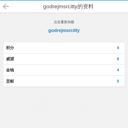
godrejmsrcitty的资料
点击重新加载
godrejmsrcitty
积分
4
威望
0
金钱
4
贡献
0