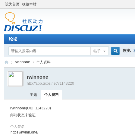
设为首页
收藏本站
论坛
热搜:
帖子
搜
rwinnone
个人资料
rwinnone
http://app.gxbs.net/?1143220
索
百
›
›
主题
个人资料
rwinnone
(UID: 1143220)
邮箱状态
未验证
个人签名
https://rwinn.one/