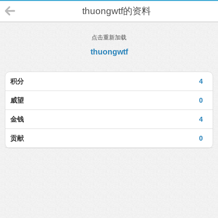
thuongwtf的资料
点击重新加载
thuongwtf
积分
4
威望
0
金钱
4
贡献
0