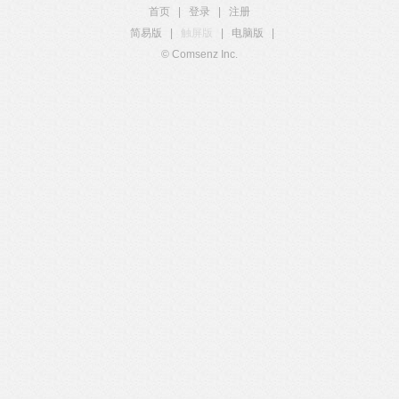
首页
|
登录
|
注册
简易版
|
触屏版
|
电脑版
|
© Comsenz Inc.