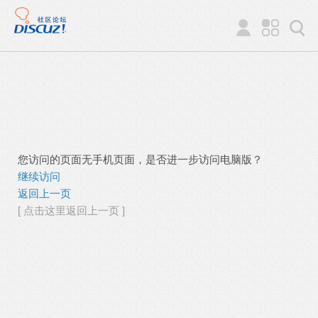
您访问的页面无手机页面，是否进一步访问电脑版？
继续访问
返回上一页
[ 点击这里返回上一页 ]