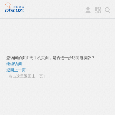
您访问的页面无手机页面，是否进一步访问电脑版？
继续访问
返回上一页
[ 点击这里返回上一页 ]