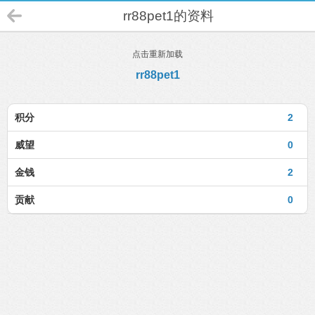
rr88pet1的资料
点击重新加载
rr88pet1
积分
2
威望
0
金钱
2
贡献
0