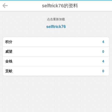
selftrick76的资料
点击重新加载
selftrick76
积分
4
威望
0
金钱
4
贡献
0