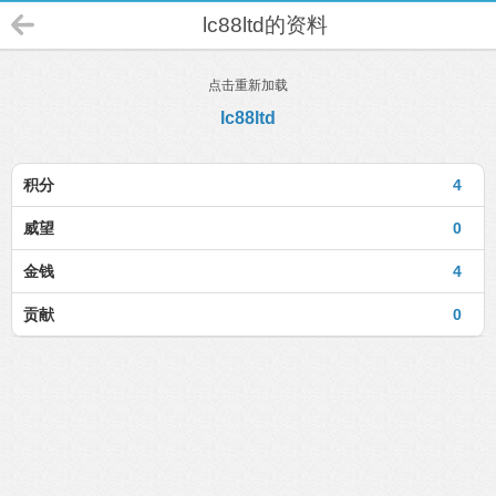
lc88ltd的资料
点击重新加载
lc88ltd
积分
4
威望
0
金钱
4
贡献
0