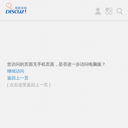
您访问的页面无手机页面，是否进一步访问电脑版？
继续访问
返回上一页
[ 点击这里返回上一页 ]