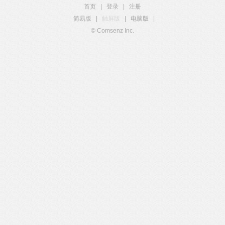
首页
|
登录
|
注册
简易版
|
触屏版
|
电脑版
|
© Comsenz Inc.