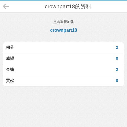
crownpart18的资料
点击重新加载
crownpart18
积分
2
威望
0
金钱
2
贡献
0