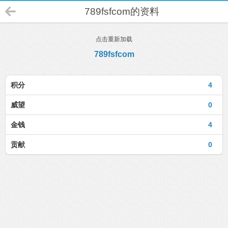
789fsfcom的资料
点击重新加载
789fsfcom
积分
4
威望
0
金钱
4
贡献
0