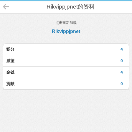
Rikvippjpnet的资料
点击重新加载
Rikvippjpnet
积分
4
威望
0
金钱
4
贡献
0