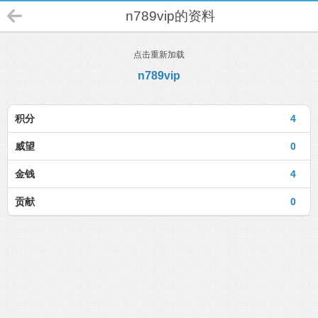
n789vip的资料
点击重新加载
n789vip
积分
4
威望
0
金钱
4
贡献
0