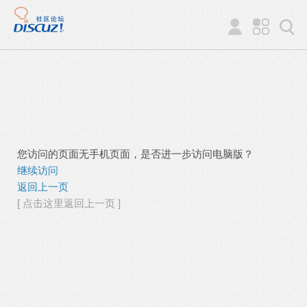
您访问的页面无手机页面，是否进一步访问电脑版？
继续访问
返回上一页
[ 点击这里返回上一页 ]