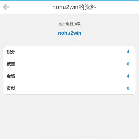
nohu2win的资料
点击重新加载
nohu2win
积分
4
威望
0
金钱
4
贡献
0