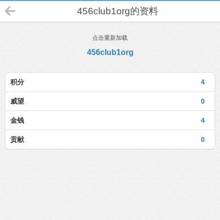
456club1org的资料
点击重新加载
456club1org
积分
4
威望
0
金钱
4
贡献
0