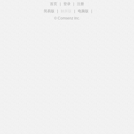
首页
|
登录
|
注册
简易版
|
触屏版
|
电脑版
|
© Comsenz Inc.