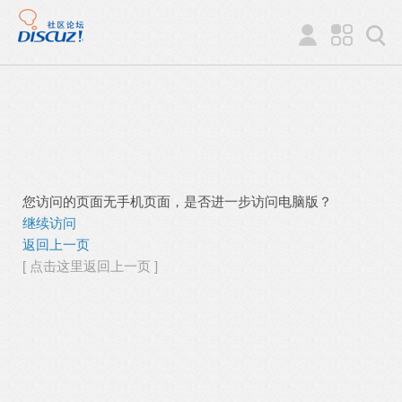
您访问的页面无手机页面，是否进一步访问电脑版？
继续访问
返回上一页
[ 点击这里返回上一页 ]