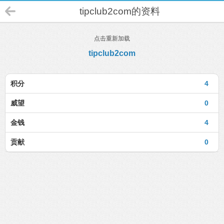
tipclub2com的资料
点击重新加载
tipclub2com
积分
4
威望
0
金钱
4
贡献
0