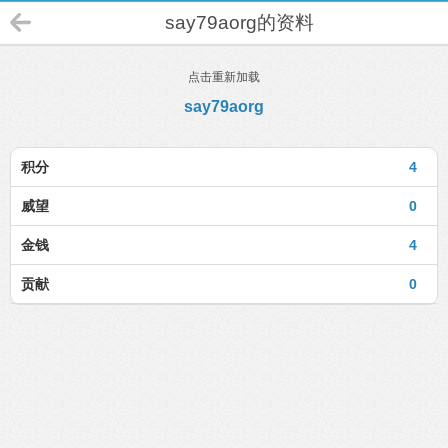
say79aorg的资料
点击重新加载
say79aorg
积分
4
威望
0
金钱
4
贡献
0