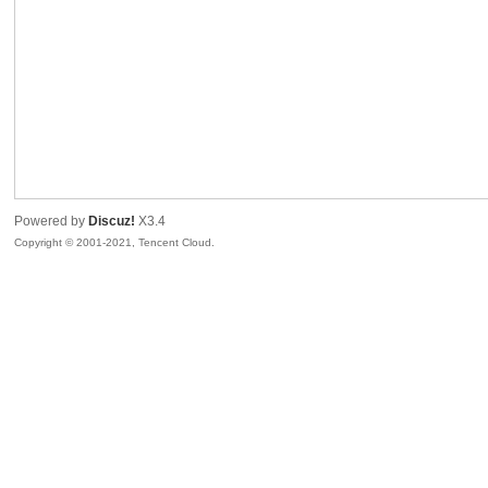
色|
Powered by
Discuz!
X3.4
Copyright © 2001-2021, Tencent Cloud.
右
江