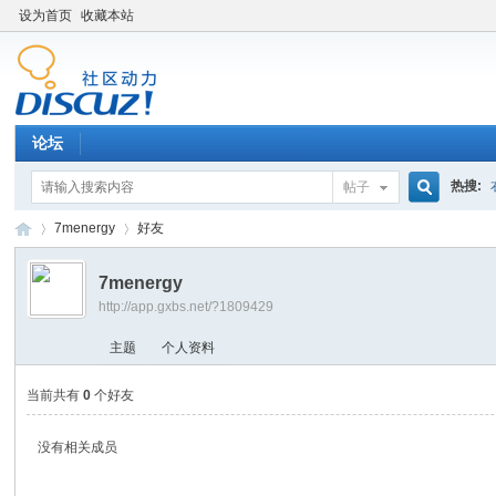
设为首页
收藏本站
论坛
热搜:
帖子
搜
7menergy
好友
7menergy
http://app.gxbs.net/?1809429
索
百
›
›
主题
个人资料
当前共有
0
个好友
没有相关成员