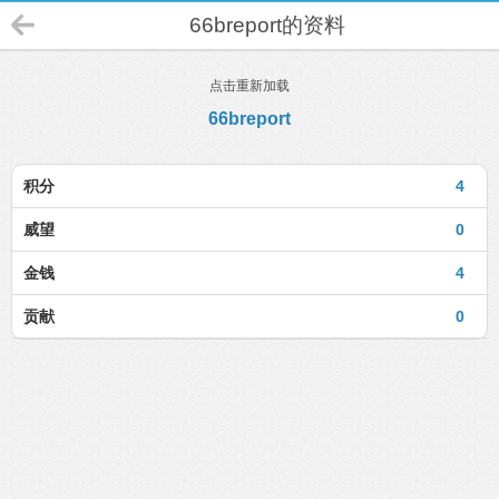
66breport的资料
点击重新加载
66breport
积分
4
威望
0
金钱
4
贡献
0