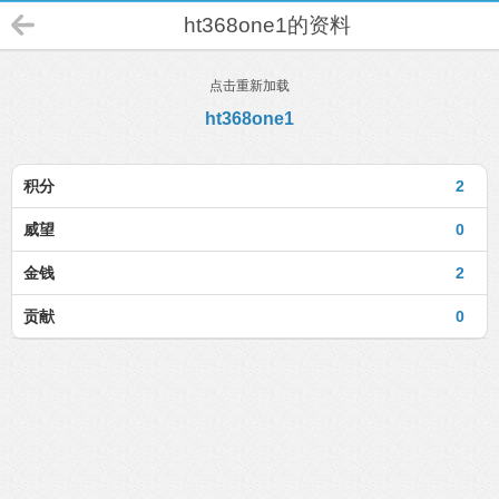
ht368one1的资料
点击重新加载
ht368one1
积分
2
威望
0
金钱
2
贡献
0