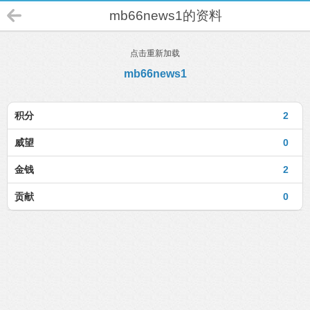
mb66news1的资料
点击重新加载
mb66news1
积分
2
威望
0
金钱
2
贡献
0