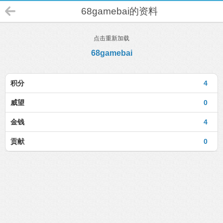
68gamebai的资料
点击重新加载
68gamebai
积分
4
威望
0
金钱
4
贡献
0