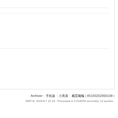
Archiver
|
手机版
|
小黑屋
|
右江论坛
(
45100202000108
)
GMT+8, 2026-8-7 22:19
, Processed in 0.018559 second(s), 14 queries .