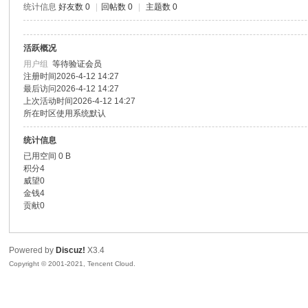
统计信息
好友数 0
|
回帖数 0
|
主题数 0
色|
活跃概况
用户组
等待验证会员
注册时间
2026-4-12 14:27
最后访问
2026-4-12 14:27
上次活动时间
2026-4-12 14:27
所在时区
使用系统默认
统计信息
已用空间
0 B
右
积分
4
威望
0
金钱
4
贡献
0
Powered by
Discuz!
X3.4
Copyright © 2001-2021, Tencent Cloud.
江