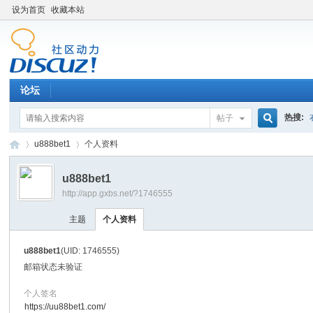
设为首页
收藏本站
论坛
热搜:
帖子
搜
u888bet1
个人资料
u888bet1
http://app.gxbs.net/?1746555
索
百
›
›
主题
个人资料
u888bet1
(UID: 1746555)
邮箱状态
未验证
个人签名
https://uu88bet1.com/