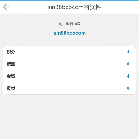
sin88bcocom的资料
点击重新加载
sin88bcocom
积分
4
威望
0
金钱
4
贡献
0