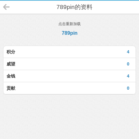
789pin的资料
点击重新加载
789pin
积分
4
威望
0
金钱
4
贡献
0