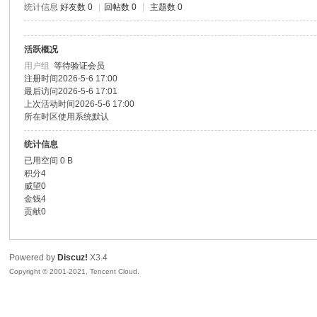
统计信息
好友数 0
|
回帖数 0
|
主题数 0
色|
活跃概况
用户组
等待验证会员
注册时间
2026-5-6 17:00
最后访问
2026-5-6 17:01
上次活动时间
2026-5-6 17:00
所在时区
使用系统默认
统计信息
已用空间
0 B
右
积分
4
威望
0
金钱
4
贡献
0
Powered by
Discuz!
X3.4
Copyright © 2001-2021, Tencent Cloud.
江