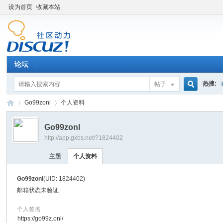
设为首页
收藏本站
论坛
热搜:
帖子
搜
Go99zonl
个人资料
Go99zonl
http://app.gxbs.net/?1824402
索
百
›
›
主题
个人资料
Go99zonl
(UID: 1824402)
邮箱状态
未验证
个人签名
https://go99z.onl/