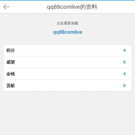
qq88comlive的资料
点击重新加载
qq88comlive
积分
4
威望
0
金钱
4
贡献
0