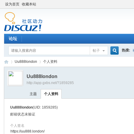
设为首页
收藏本站
论坛
热搜:
帖子
搜
Uu888london
个人资料
Uu888london
http://app.gxbs.net/?1859285
索
百
›
›
主题
个人资料
Uu888london
(UID: 1859285)
邮箱状态
未验证
个人签名
https://uu888.london/