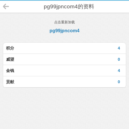
pg99jpncom4的资料
点击重新加载
pg99jpncom4
积分
4
威望
0
金钱
4
贡献
0