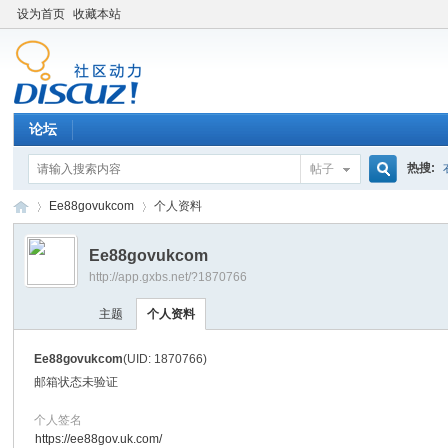
设为首页
收藏本站
论坛
热搜:
帖子
搜
Ee88govukcom
个人资料
Ee88govukcom
http://app.gxbs.net/?1870766
索
百
›
›
主题
个人资料
Ee88govukcom
(UID: 1870766)
邮箱状态
未验证
个人签名
https://ee88gov.uk.com/