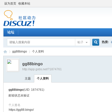
设为首页
收藏本站
论坛
热搜:
帖子
搜
gg88bingo
个人资料
gg88bingo
http://app.gxbs.net/?1874761
索
百
›
›
主题
个人资料
gg88bingo
(UID: 1874761)
邮箱状态
未验证
个人签名
https://gg88.bingo/