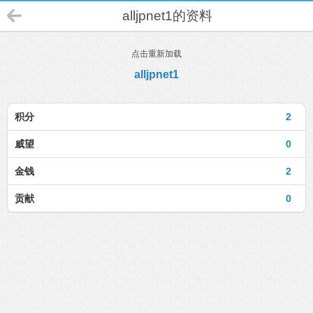
alljpnet1的资料
点击重新加载
alljpnet1
积分
2
威望
0
金钱
2
贡献
0