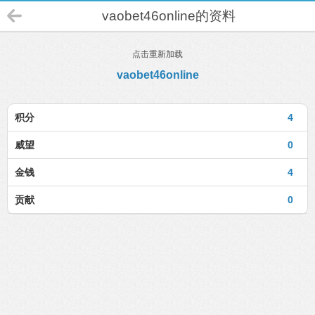
vaobet46online的资料
点击重新加载
vaobet46online
积分
4
威望
0
金钱
4
贡献
0