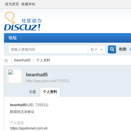
设为首页
收藏本站
论坛
热搜:
帖子
搜
beanhail5
个人资料
beanhail5
http://app.gxbs.net/?725511
索
百
›
›
主题
个人资料
beanhail5
(UID: 725511)
邮箱状态
未验证
个人签名
https://apollonet.com.vn